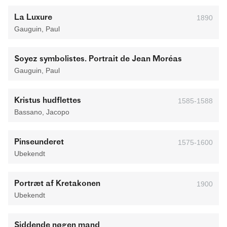
La Luxure
1890
Gauguin, Paul
Soyez symbolistes. Portrait de Jean Moréas
Gauguin, Paul
Kristus hudflettes
1585-1588
Bassano, Jacopo
Pinseunderet
1575-1600
Ubekendt
Portræt af Kretakonen
1900
Ubekendt
Siddende nøgen mand