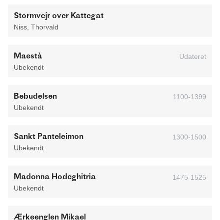
Stormvejr over Kattegat
Niss, Thorvald
Maestà
Udateret
Ubekendt
Bebudelsen
1100-1399
Ubekendt
Sankt Panteleimon
1300-1500
Ubekendt
Madonna Hodeghitria
1475-1525
Ubekendt
Ærkeenglen Mikael