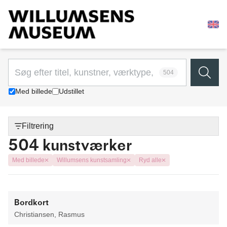
504
Med billede
Udstillet
Filtrering
504 kunstværker
Med billede
Willumsens kunstsamling
Ryd alle
Bordkort
Christiansen, Rasmus